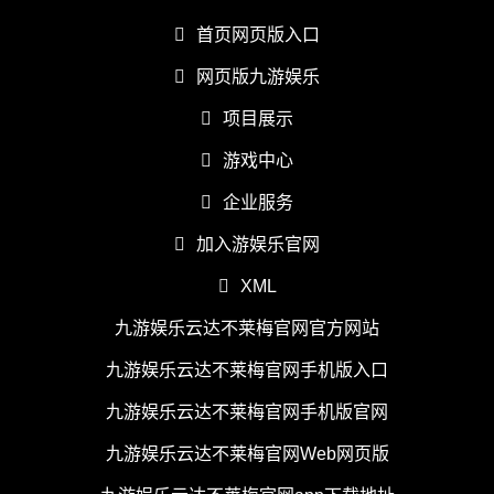
首页网页版入口
网页版九游娱乐
项目展示
游戏中心
企业服务
加入游娱乐官网
XML
九游娱乐云达不莱梅官网官方网站
九游娱乐云达不莱梅官网手机版入口
九游娱乐云达不莱梅官网手机版官网
九游娱乐云达不莱梅官网Web网页版