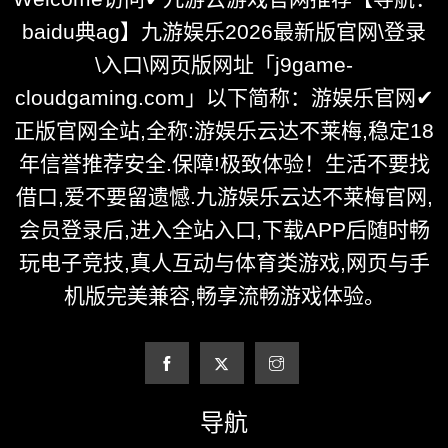
baidu典ag】九游娱乐2026最新版官网\登录
\入口\网页版网址「j9game-
cloudgaming.com」以下简称：游娱乐官网✔
正版官网全站,全称:游娱乐云达不莱梅,稳定18
年信誉推荐安全.保障!极致体验！生活不要找
借口,爱不要留遗憾.九游娱乐云达不莱梅官网,
会员登录后,进入全站入口,下载APP后随时畅
玩电子竞技,真人互动与体育类游戏,网页与手
机版完美兼容,畅享流畅游戏体验。
导航