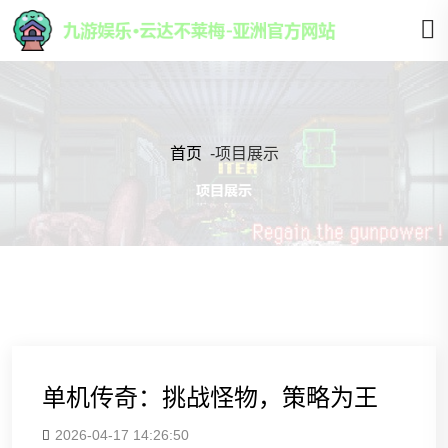
首页
-
项目展示
单机传奇：挑战怪物，策略为王
2026-04-17 14:26:50