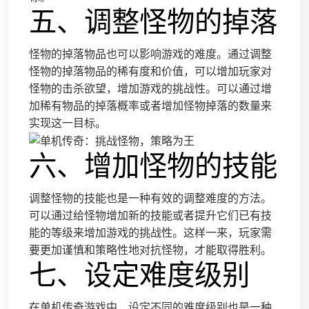
五、调整怪物的掉落
怪物的掉落物品也可以影响游戏的难度。通过调整
怪物的掉落物品的稀有度和价值，可以增加玩家对
怪物的击杀欲望，增加游戏的挑战性。可以通过增
加稀有物品的掉落概率或者增加怪物掉落的数量来
实现这一目标。
六、增加怪物的技能
调整怪物的技能也是一种有效的调整难度的方法。
可以通过给怪物增加新的技能或者提升它们已有技
能的等级来增加游戏的挑战性。这样一来，玩家需
要更加谨慎和策略性地对抗怪物，才能取得胜利。
七、设定难度级别
在单机传奇游戏中，设定不同的难度级别也是一种