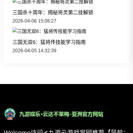
三国杀十周年：揭秘将灵第二技解锁
2026-04-06 15:08:27
三国无双6：猛将传技能学习指南
2026-04-05 14:32:39
Welcome访问✔九游云游戏官网推荐【导航：