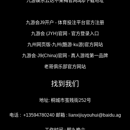
九游娱乐云达不莱梅官网app下载地址
九游会J9开户 - 体育投注平台官方注册
九游会 (JYH)官网 - 官方登录入口
九州网页版-九州(酷游·ku游)官方网站
九游会·J9(China)官网 - 真人游戏第一品牌
老哥俱乐部官方网站
找到我们
地址: 桐城市茧贱街252号
电话 :
+13594780240
邮箱 :
lianxijiuyouhui@baidu.ag
工作时间 : 朝九晚六