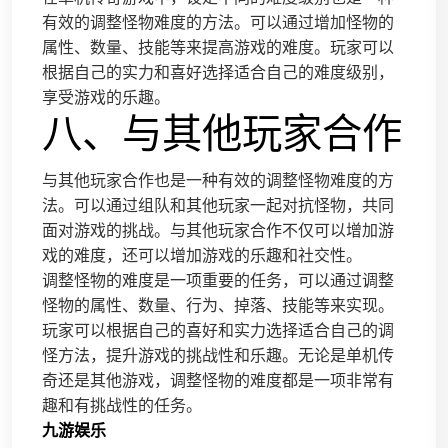
有效的调整怪物难度的方法。可以通过增加怪物的
属性、数量、技能等来提高游戏的难度。玩家可以
根据自己的实力和喜好选择适合自己的难度级别，
享受游戏的乐趣。
八、与其他玩家合作
与其他玩家合作也是一种有效的调整怪物难度的方
法。可以通过组队和其他玩家一起对抗怪物，共同
面对游戏的挑战。与其他玩家合作不仅可以增加游
戏的难度，还可以增加游戏的乐趣和社交性。
调整怪物的难度是一项重要的任务，可以通过调整
怪物的属性、数量、行为、掉落、技能等来实现。
玩家可以根据自己的喜好和实力选择适合自己的调
怪方法，提升游戏的挑战性和乐趣。无论是单机传
奇还是其他游戏，调整怪物的难度都是一项非常有
趣和有挑战性的任务。
九游娱乐